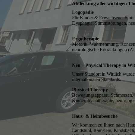
Abdeckung aller wichtigen Th
Logopädie
Für Kinder & Erwachsene: Stott
Dysphagie, Stimmstörungen, neur
Ergotherapie
Motorik, Wahrnehmung, Konzentr
neurologische Erkrankungen (AL
Neu – Physical Therapy in Wit
Unser Standort in Wittlich wurde
internationalen Standards.
Physical Therapy
Bewegungsapparat, Schmerzen, S
Kinderphysiotherapie, neurologi
Haus- & Heimbesuche
Wir kommen zu Ihnen nach Hause
Landstuhl, Ramstein, Kindsbach