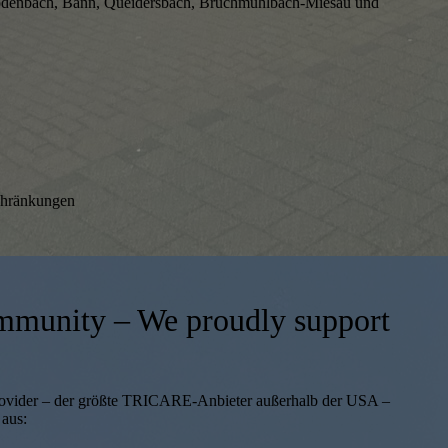
odenbach, Bann, Queidersbach, Bruchmühlbach-Miesau und
chränkungen
mmunity – We proudly support
ovider – der größte TRICARE-Anbieter außerhalb der USA –
 aus: