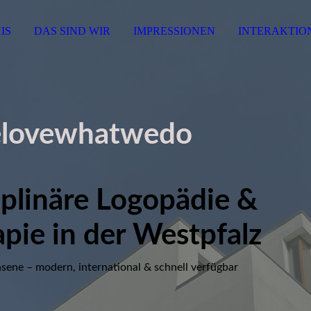
IS
DAS SIND WIR
IMPRESSIONEN
INTERAKTIO
lovewhatwedo
iplinäre Logopädie &
pie in der Westpfalz
sene – modern, international & schnell verfügbar