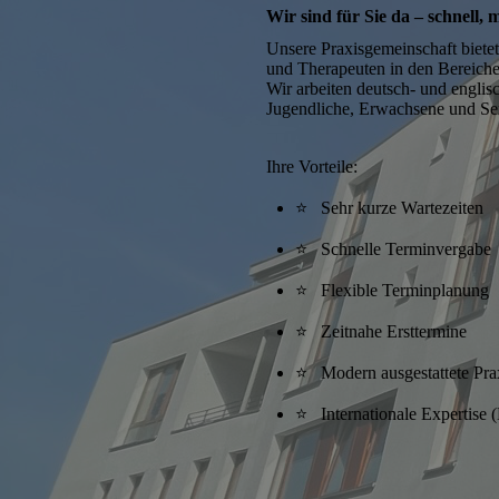
Wir sind für Sie da – schnell
Unsere Praxisgemeinschaft bietet
und Therapeuten in den Bereich
Wir arbeiten deutsch- und englisc
Jugendliche, Erwachsene und Se
Ihre Vorteile:
⭐ Sehr kurze Wartezeiten
⭐ Schnelle Terminvergabe
⭐ Flexible Terminplanung
⭐ Zeitnahe Ersttermine
⭐ Modern ausgestattete Pra
⭐ Internationale Expertise 