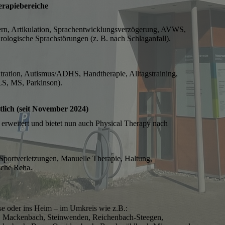
erapiebereiche
ern, Artikulation, Sprachentwicklungsverzögerung, AVWS,
ologische Sprachstörungen (z. B. nach Schlaganfall).
ation, Autismus/ADHS, Handtherapie, Alltagstraining,
S, MS, Parkinson).
tlich (seit November 2024)
 erweitert und bietet nun auch Physical Therapy nach
portverletzungen, Manuelle Therapie, Haltung,
sche Reha.
 oder ins Heim – im Umkreis wie z.B.:
, Mackenbach, Steinwenden, Reichenbach-Steegen,