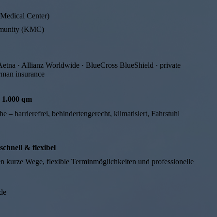
Medical Center)
mmunity (KMC)
tna · Allianz Worldwide · BlueCross BlueShield · private
rman insurance
 1.000 qm
 – barrierefrei, behindertengerecht, klimatisiert, Fahrstuhl
chnell & flexibel
ten kurze Wege, flexible Terminmöglichkeiten und professionelle
de