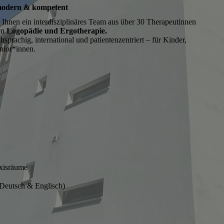
, modern & kompetent
 Ihnen ein interdisziplinäres Team aus über 30 Therapeutinnen
en
Logopädie und Ergotherapie.
hsprachig, international und patientenzentriert – für Kinder,
nior*innen.
xisräume
(Deutsch & Englisch)