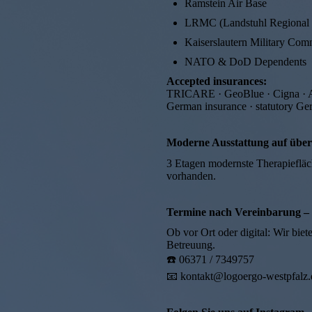
Ramstein Air Base
LRMC (Landstuhl Regional 
Kaiserslautern Military Co
NATO & DoD Dependents
Accepted insurances:
TRICARE · GeoBlue · Cigna · Ae
German insurance · statutory Ge
Moderne Ausstattung auf über
3 Etagen modernste Therapiefläche
vorhanden.
Termine nach Vereinbarung – s
Ob vor Ort oder digital: Wir bie
Betreuung.
☎️ 06371 / 7349757
📧 kontakt@logoergo-westpfalz.